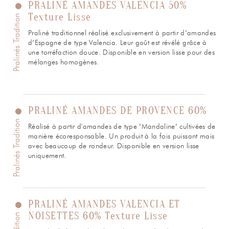
PRALINÉ AMANDES VALENCIA 50%
Texture Lisse
Pralinés Tradition
Actualités
06
Praliné traditionnel réalisé exclusivement à partir d’amandes
d’Espagne de type Valencia. Leur goût est révélé grâce à
une torréfaction douce. Disponible en version lisse pour des
mélanges homogènes.
Contacts
07
s’inscrire à notre NEWSLETTER
PRALINÉ AMANDES DE PROVENCE 60%
Pralinés Tradition
Mentions légales
Gestion des cookies
Politique de protection de la vie privée
Réalisé à partir d'amandes de type "Mandaline" cultivées de
manière écoresponsable. Un produit à la fois puissant mais
+ 33 4 90 87 00 10
//
info@chocolateriedelopera.com
avec beaucoup de rondeur. Disponible en version lisse
uniquement.
PRALINÉ AMANDES VALENCIA ET
NOISETTES 60% Texture Lisse