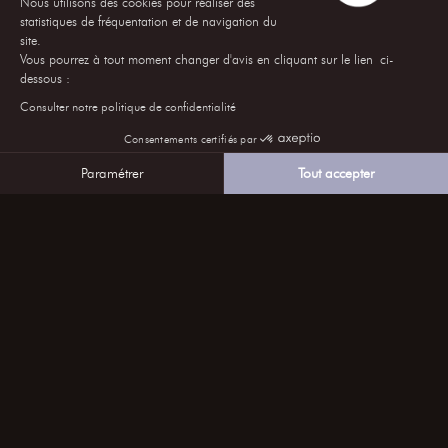
Nous utilisons des cookies pour réaliser des
statistiques de fréquentation et de navigation du
site.
Vous pourrez à tout moment changer d'avis en cliquant sur le lien ci-
dessous :
Consulter notre politique de confidentialité
Consentements certifiés par
Paramétrer
Tout accepter
Axeptio consent
Plateforme de Gestion du Consentement : Personnalise
Notre plateforme vous permet d'adapter et de gérer vos 
nous suivre sur les RÉSEAUX
s’inscrire à notre NEWSLETTER
CONTACTEZ-NOUS