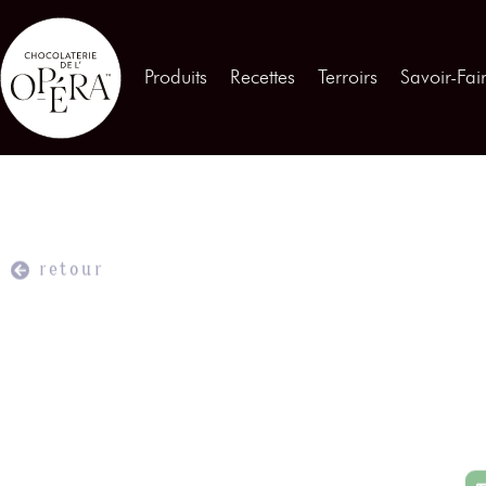
Contactez-nous
Produits
Recettes
Terroirs
Savoir-Fai
Produits
01
Recettes
02
Terroirs
03
retour
Savoir-Faire
04
Témoignages
05