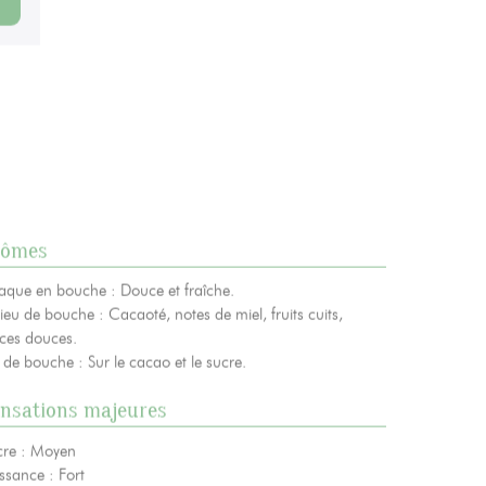
e
s’inscrire à notre NEWSLETTER
rômes
taque en bouche : Douce et fraîche.
ieu de bouche : Cacaoté, notes de miel, fruits cuits,
ices douces.
 de bouche : Sur le cacao et le sucre.
nsations majeures
cre : Moyen
ssance : Fort