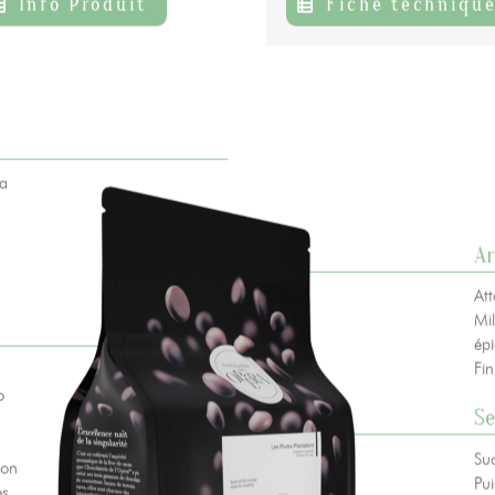
Info Produit
Fiche techniqu
 vie privée
+ 33 4 90 87 00 10
//
info@chocolateriedelopera.com
 a
A
At
Mil
ép
Fin
o
Se
Su
ion
Pui