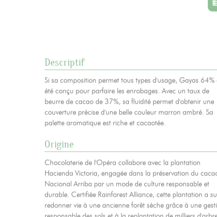
Actualités
06
Contacts
07
Descriptif
Mentions légales
Gestion des cookies
Politique de protection de la
Si sa composition permet tous types d'usage, Gayas 64%
été conçu pour parfaire les enrobages. Avec un taux de
beurre de cacao de 37%, sa fluidité permet d'obtenir une
couverture précise d'une belle couleur marron ambré. Sa
palette aromatique est riche et cacaotée.
Origine
Chocolaterie de l'Opéra collabore avec la plantation
Hacienda Victoria, engagée dans la préservation du caca
Nacional Arriba par un mode de culture responsable et
durable. Certifiée Rainforest Alliance, cette plantation a su
redonner vie à une ancienne forêt sèche grâce à une gest