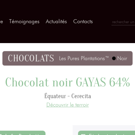
re
Témoignages
Actualités
Contacts
CHOCOLATS
Les Pures Plantations™
Noir
Chocolat noir GAYAS 64%
Équateur - Cerecita
Découvrir le terroir