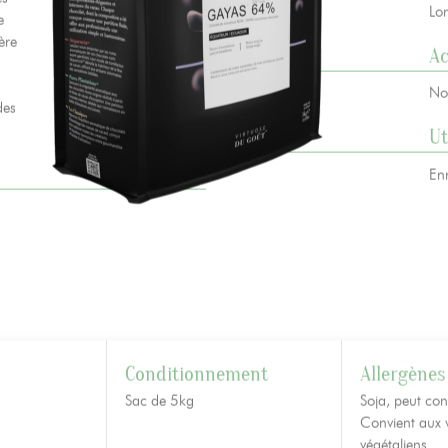
es
Lo
e
ère
A
No
des
Ut
En
Conditionnement
Allergènes
Sac de 5kg
Soja, peut cont
Convient aux v