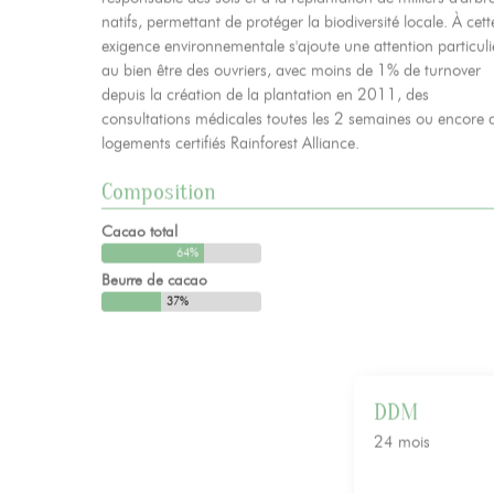
responsable des sols et à la replantation de milliers d'arbr
natifs, permettant de protéger la biodiversité locale. À cett
exigence environnementale s'ajoute une attention particuli
au bien être des ouvriers, avec moins de 1% de turnover
depuis la création de la plantation en 2011, des
consultations médicales toutes les 2 semaines ou encore 
logements certifiés Rainforest Alliance.
Composition
Cacao total
64%
Beurre de cacao
37%
DDM
24 mois