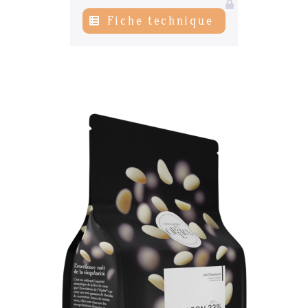
Fiche technique
Actualités
06
Contacts
07
s’inscrire à notre NEWSLETTER
Mentions légales
Gestion des cookies
Politique de protection de la vie privée
+ 33 4 90 87 00 10
//
info@chocolateriedelopera.com