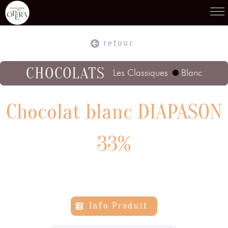
retour
Produits
01
CHOCOLATS
Les Classiques
Blanc
Recettes
02
Chocolat blanc DIAPASON
Terroirs
03
33%
Savoir-Faire
04
Info Produit
Témoignages
05