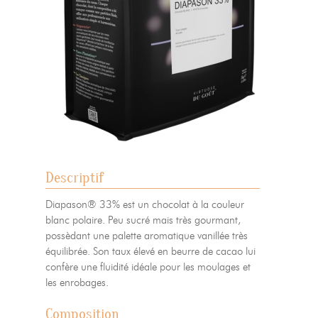
Descriptif
Diapason® 33% est un chocolat à la couleur
blanc polaire. Peu sucré mais très gourmant,
possèdant une palette aromatique vanillée très
équilibrée. Son taux élevé en beurre de cacao lui
confère une fluidité idéale pour les moulages et
les enrobages.
Composition