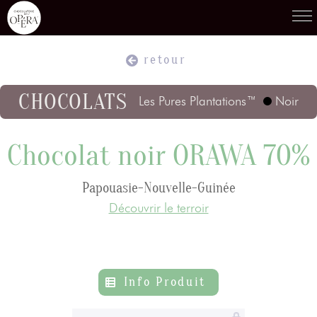
retour
Produits
01
CHOCOLATS
Les Pures Plantations™
Noir
Recettes
02
Chocolat noir ORAWA 70%
Papouasie-Nouvelle-Guinée
Terroirs
03
Découvrir le terroir
Savoir-Faire
04
Info Produit
Témoignages
05