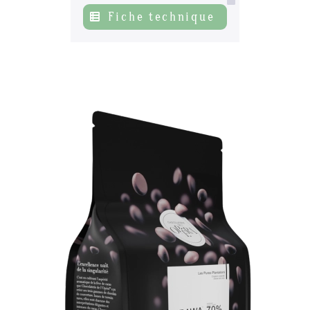
Fiche technique
Actualités
06
Contacts
07
s’inscrire à notre NEWSLETTER
Mentions légales
Gestion des cookies
Politique de protection de la vie privée
+ 33 4 90 87 00 10
//
info@chocolateriedelopera.com