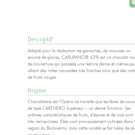
Actualités
06
Contacts
07
Descriptif
Mentions légales
Gestion des cookies
Politique de protection de la
Adapté pour la réalisation de ganaches, de mousses ou
encore de glaces, CARUPANO® 62% est un chocolat noi
de couverture qui possède une texture dense et crémeuse,
alliant des notes cacaotées très fraîches ainsi que des not
de fruits rouges.
Origine
Chocolaterie de l’Opéra ne travaille que les fèves de caca
de type CARENERO Supérieur – un dérivé Trinitario. Ses
arômes caractéristiques de fruits, d’épices et de noix sont
très recherchées. Elles sont principalement cultivées dans 
région du Barlovento, mais cette variété se fait hélas de pl