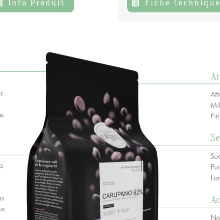
Info Produit
Fiche techniqu
A
 vie privée
+ 33 4 90 87 00 10
//
info@chocolateriedelopera.com
r
Att
Mil
es
Fin
Se
Su
o
Pui
Lo
A
la
us
No