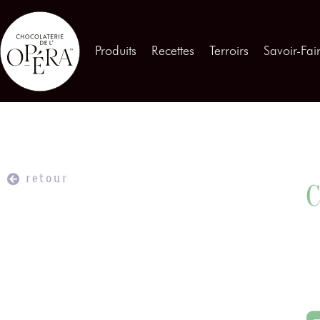
Contactez-nous
Produits
Recettes
Terroirs
Savoir-Fai
Produits
01
Recettes
02
Terroirs
retour
03
C
Savoir-Faire
04
Témoignages
05