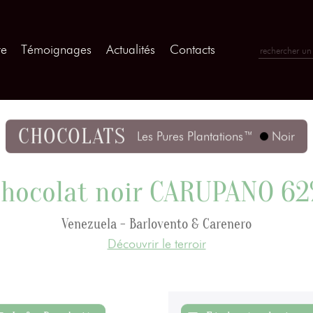
re
Témoignages
Actualités
Contacts
CHOCOLATS
Les Pures Plantations™
Noir
hocolat noir CARUPANO 6
Venezuela - Barlovento & Carenero
Découvrir le terroir