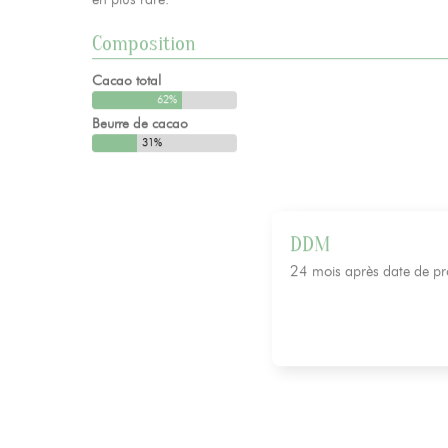
en plus rare.
Composition
Cacao total
62%
Beurre de cacao
31%
DDM
24 mois après date de pr