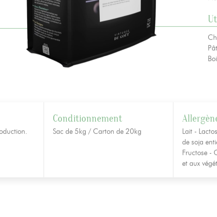
Ut
Ch
Pât
Bo
Conditionnement
Allergèn
oduction.
Sac de 5kg / Carton de 20kg
Lait - Lacto
de soja enti
Fructose - 
et aux végét