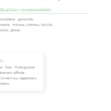
ilisations recommandées
ocolaterie : ganaches,
isserie : mousse, crémeux, biscuits,
issons, glaces
es
se - Soja - Huile/graisse
èrement raffinée -
Convient aux végétariens
aliens