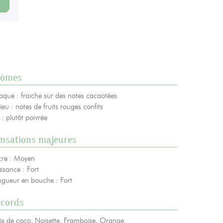
e
rômes
s’inscrire à notre NEWSLETTER
aque : fraiche sur des notes cacaotées
ieu : notes de fruits rouges confits
 : plutôt poivrée
nsations majeures
cre : Moyen
ssance : Fort
ngueur en bouche : Fort
ccords
ix de coco, Noisette, Framboise, Orange.