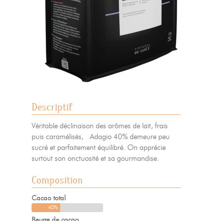
Descriptif
Véritable déclinaison des arômes de lait, frais
puis caramélisés, Adagio 40% demeure peu
sucré et parfaitement équilibré. On apprécie
surtout son onctuosité et sa gourmandise.
Composition
Cacao total
40%
Beurre de cacao