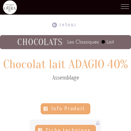
retour
Produits
01
CHOCOLATS
Les Classiques
Lait
Recettes
02
Chocolat lait ADAGIO 40%
Assemblage
Terroirs
03
Savoir-Faire
04
Info Produit
Témoignages
05
Fiche technique