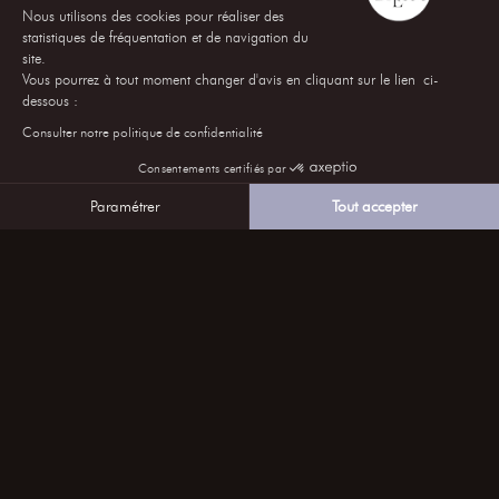
Nous utilisons des cookies pour réaliser des
statistiques de fréquentation et de navigation du
site.
Vous pourrez à tout moment changer d'avis en cliquant sur le lien ci-
dessous :
Consulter notre politique de confidentialité
Consentements certifiés par
Paramétrer
Tout accepter
Axeptio consent
Plateforme de Gestion du Consentement : Personnalise
Notre plateforme vous permet d'adapter et de gérer vos 
nous suivre sur les RÉSEAUX
s’inscrire à notre NEWSLETTER
CONTACTEZ-NOUS