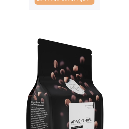
Actualités
06
Contacts
07
s’inscrire à notre NEWSLETTER
Mentions légales
Gestion des cookies
Politique de protection de la vie privée
+ 33 4 90 87 00 10
//
info@chocolateriedelopera.com