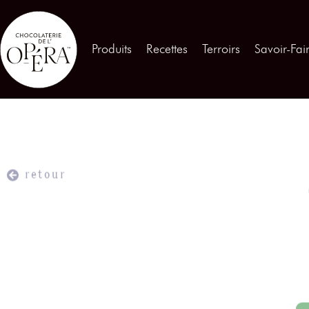
Contactez-nous
Produits
Recettes
Terroirs
Savoir-Fai
Produits
01
Recettes
02
Terroirs
03
retour
Savoir-Faire
04
Témoignages
05