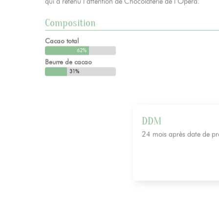
qui a retenu l’attention de Chocolaterie de l’Opéra.
Composition
Cacao total
62%
Beurre de cacao
31%
DDM
24 mois après date de pr