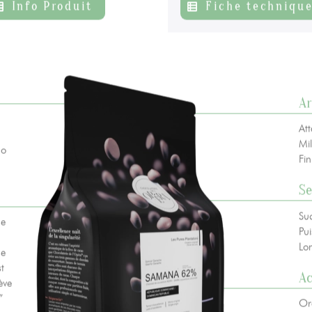
Info Produit
Fiche techniqu
 vie privée
+ 33 4 90 87 00 10
//
info@chocolateriedelopera.com
A
Att
Mil
ao
Fin
Se
Suc
ue
Pui
Lo
se
t
A
ève
”
Or