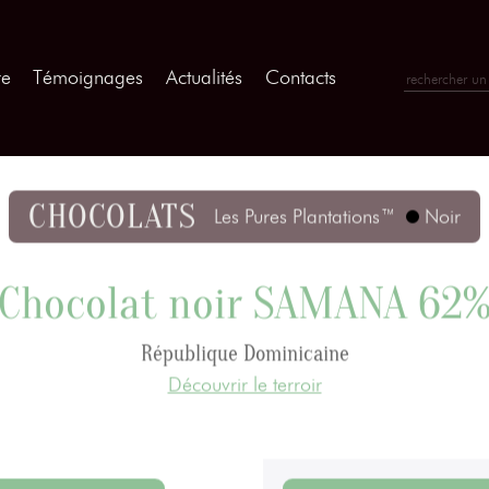
re
Témoignages
Actualités
Contacts
CHOCOLATS
Les Pures Plantations™
Noir
Chocolat noir SAMANA 62
République Dominicaine
Découvrir le terroir