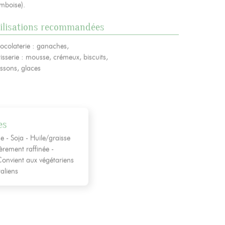
amboise).
ilisations recommandées
ocolaterie : ganaches,
isserie : mousse, crémeux, biscuits,
issons, glaces
es
se - Soja - Huile/graisse
èrement raffinée -
Convient aux végétariens
aliens