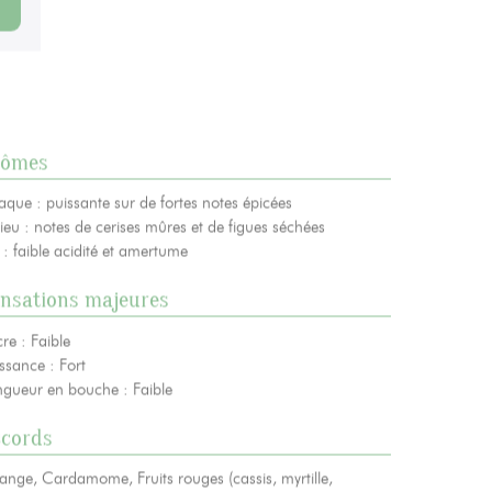
e
s’inscrire à notre NEWSLETTER
rômes
aque : puissante sur de fortes notes épicées
ieu : notes de cerises mûres et de figues séchées
 : faible acidité et amertume
nsations majeures
re : Faible
ssance : Fort
ngueur en bouche : Faible
ccords
ange, Cardamome, Fruits rouges (cassis, myrtille,