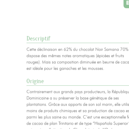
Actualités
06
Contacts
07
Descriptif
Mentions légales
Gestion des cookies
Politique de protection de la
Cette déclinaison en 62% du chocolat Noir Samana 70%
dispose des mêmes notes aromatiques (épicées et fruits
rouges). Mais sa composition diminuée en beurre de cac
est idéale pour les ganaches et les mousses.
Origine
Contrairement aux grands pays producteurs, la Républiq
Dominicaine a su préserver la base génétique de ses
plantations. Grâce aux apports de son sol marin, elle utili
moins de produits chimiques et sa production de cacao es
parmi les plus saine au monde. C’est une exceptionnelle f
de cacao de plan Trinitario et de type “Hispañola Superior