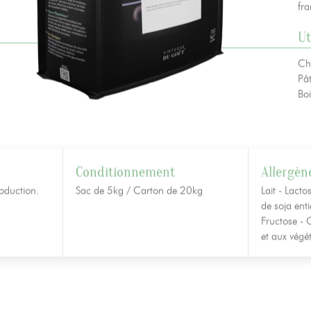
fr
Ut
Ch
Pât
Bo
Conditionnement
Allergèn
oduction.
Sac de 5kg / Carton de 20kg
Lait - Lacto
de soja enti
Fructose - 
et aux végét