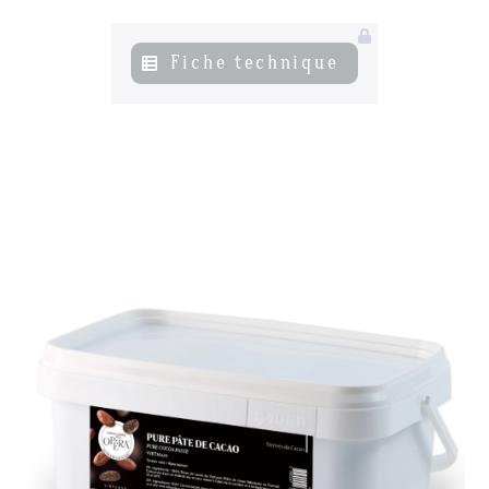
Actualités
06
Fiche technique
Contacts
07
s’inscrire à notre NEWSLETTER
Mentions légales
Gestion des cookies
Politique de protection de la vie privée
+ 33 4 90 87 00 10
//
info@chocolateriedelopera.com