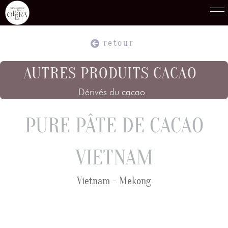
retour
Produits
01
AUTRES PRODUITS CACAO
Dérivés du cacao
Recettes
02
PURE PÂTE DE CACAO
Terroirs
03
VIETNAM
Savoir-Faire
04
Vietnam - Mekong
Témoignages
05