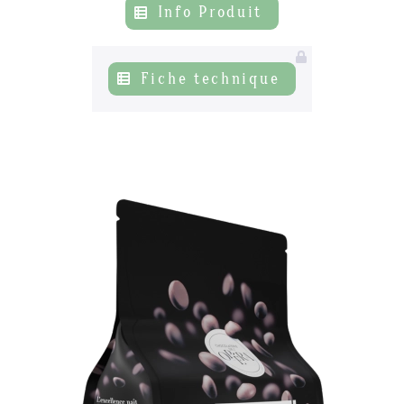
Témoignages
05
Info Produit
Fiche technique
Actualités
06
Contacts
07
s’inscrire à notre NEWSLETTER
Mentions légales
Gestion des cookies
Politique de protection de la vie privée
+ 33 4 90 87 00 10
//
info@chocolateriedelopera.com