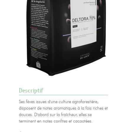
Descriptif
Ses fèves issues d'une culture agroforestière,
disposent de notes aromatiques à la fois riches et
douces. D'abord sur la fraîcheur, elles se
terminent en notes confites et cacaotées.