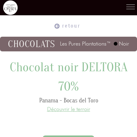
retour
Produits
01
CHOCOLATS
Les Pures Plantations™
Noir
Recettes
Chocolat noir DELTORA
02
70%
Terroirs
03
Panama - Bocas del Toro
Découvrir le terroir
Savoir-Faire
04