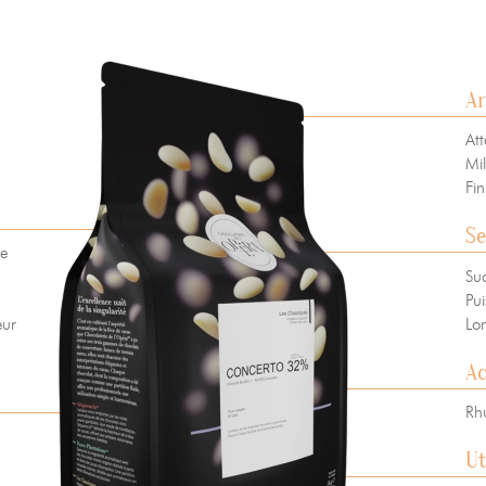
A
Att
 vie privée
+ 33 4 90 87 00 10
//
info@chocolateriedelopera.com
Mil
Fin
Se
de
Suc
Pui
Lo
eur
A
Rhu
Ut