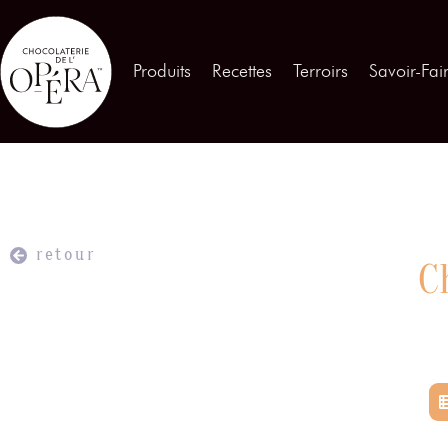
Contactez-nous
Produits
Recettes
Terroirs
Savoir-Fai
Produits
01
Recettes
02
Terroirs
03
retour
C
Savoir-Faire
04
Témoignages
05