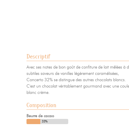
Actualités
06
Contacts
07
Mentions légales
Gestion des cookies
Politique de protection de la
Descriptif
Avec ses notes de bon goût de confiture de lait mêlées à 
subtiles saveurs de vanilles légèrement caramélisées,
Concerto 32% se distingue des autres chocolats blancs.
C'est un chocolat véritablement gourmand avec une coul
blanc crème.
Composition
Beurre de cacao
33%