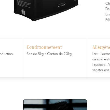
Ch
Dé
Enr
Pât
Conditionnement
Allergèn
oduction.
Sac de 5kg / Carton de 20kg
Lait - Lacto
de soja enti
Fructose - V
végétariens